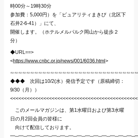
時00分～19時30分
参加費：5,000円）を「ピュアリティまきび（北区下
石井2-6-41）」にて、
開催します。（ホテルメルパルク岡山から徒歩２
分）
◆URL==>
<
https://www.cnbc.or.jp/news/001/6036.html
>
∽∽∽∽∽∽∽∽∽∽∽∽∽∽∽∽∽∽∽∽∽∽∽∽∽∽∽∽∽∽∽
◆◆◆ 次回は10/2(水）発信予定です（原稿締切：
9/30（月））
<<<<<<<<<<<<<<<<<<<<<<<<<<<<<<<<<<<<<<<<<<<<<<
このメールマガジンは、第1水曜日および第3水曜
日の月2回会員の皆様に
向けて配信しております。
━─━─━─━─━─━─━─━─━─━─━─━─━─━─━─