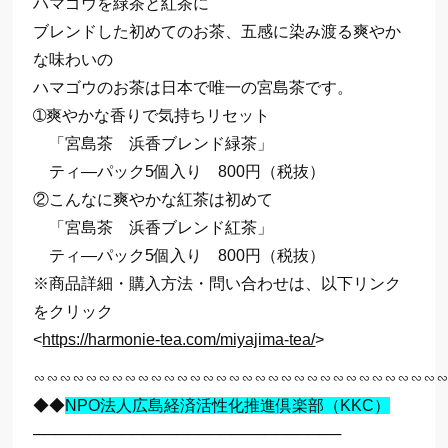
ハマゴウを緑茶と紅茶に
ブレンドした初めてのお茶、五感に染み渡る爽やか
な味わいの
ハマゴウのお茶は日本で唯一の宮島茶です。
➀爽やかな香りで気持ちリセット
「宮島茶 浜香ブレンド緑茶」
ティ―パック5個入り 800円（税抜）
②こんなに爽やかな紅茶は初めて
「宮島茶 浜香ブレンド紅茶」
ティ―パック5個入り 800円（税抜）
※商品詳細・購入方法・問い合わせは、以下リンク
をクリック
<
https://harmonie-tea.com/miyajima-tea/
>
∽∽∽∽∽∽∽∽∽∽∽∽∽∽∽∽∽∽∽∽∽∽∽∽∽∽∽∽∽∽∽
◆◆
NPO法人広島経済活性化推進倶楽部（KKC）
────────────────────────────