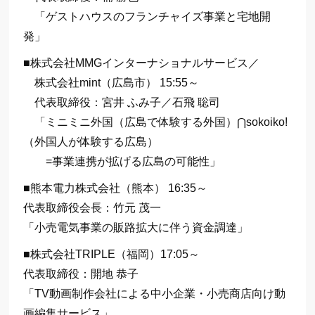
「ゲストハウスのフランチャイズ事業と宅地開
発」
■株式会社MMGインターナショナルサービス／
株式会社mint（広島市） 15:55～
代表取締役：宮井 ふみ子／石飛 聡司
「ミニミニ外国（広島で体験する外国）⋂sokoiko!
（外国人が体験する広島）
=事業連携が拡げる広島の可能性」
■熊本電力株式会社（熊本） 16:35～
代表取締役会長：竹元 茂一
「小売電気事業の販路拡大に伴う資金調達」
■株式会社TRIPLE（福岡）17:05～
代表取締役：開地 恭子
「TV動画制作会社による中小企業・小売商店向け動
画編集サービス」