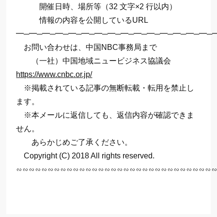
開催日時、場所等（32 文字×2 行以内）
情報の内容を公開しているURL
━─━─━─━─━─━─━─━─━─━─━─━─━─━─━─
お問い合わせは、中国NBC事務局まで
（一社）中国地域ニュービジネス協議会
https://www.cnbc.or.jp/
※掲載されている記事の無断転載・転用を禁止し
ます。
※本メールに返信しても、返信内容が確認できま
せん。
あらかじめご了承ください。
Copyright (C) 2018 All rights reserved.
∽∽∽∽∽∽∽∽∽∽∽∽∽∽∽∽∽∽∽∽∽∽∽∽∽∽∽∽∽∽∽