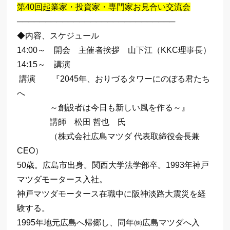
第40回起業家・投資家・専門家お見合い交流会
────────────────────────────
◆内容、スケジュール
14:00～ 開会 主催者挨拶 山下江（KKC理事長）
14:15～ 講演
講演 『2045年、おりづるタワーにのぼる君たち
へ
～創設者は今日も新しい風を作る～』
講師 松田 哲也 氏
（株式会社広島マツダ 代表取締役会長兼
CEO）
50歳。広島市出身。関西大学法学部卒。1993年神戸
マツダモータース入社。
神戸マツダモータース在職中に阪神淡路大震災を経
験する。
1995年地元広島へ帰郷し、同年㈱広島マツダへ入