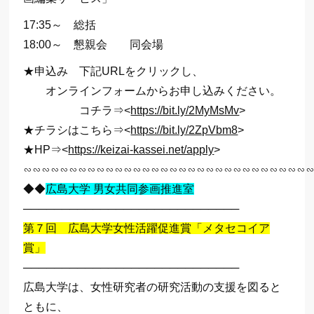
17:35～ 総括
18:00～ 懇親会 同会場
★申込み 下記URLをクリックし、
オンラインフォームからお申し込みください。
コチラ⇒<
https://bit.ly/2MyMsMv
>
★チラシはこちら⇒<
https://bit.ly/2ZpVbm8
>
★HP⇒<
https://keizai-kassei.net/apply
>
∽∽∽∽∽∽∽∽∽∽∽∽∽∽∽∽∽∽∽∽∽∽∽∽∽∽∽∽∽∽∽
◆◆
広島大学 男女共同参画推進室
────────────────────────────
第７回 広島大学女性活躍促進賞「メタセコイア
賞」
────────────────────────────
広島大学は、女性研究者の研究活動の支援を図ると
ともに、