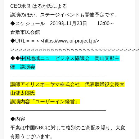
CEO米良 はるか氏による
講演のほか、ステージイベントも開催予定です。
◆スケジュール 2019年11月23日 13:00～
倉敷市民会館
◆URL＝＝＞<
https://www.oi-project.jp/
>
∽∽∽∽∽∽∽∽∽∽∽∽∽∽∽∽∽∽∽∽∽∽∽∽∽∽∽∽∽∽∽
◆◆
中国地域ニュービジネス協議会 岡山支部主
催 講演会
────────────────────────────
講師アイリスオーヤマ株式会社 代表取締役会長大
山健太郎氏
講演内容「ユーザーイン経営」
────────────────────────────
◆内容
平素は中国NBCに対して格別のご高配を賜り、大変
有難うございます。