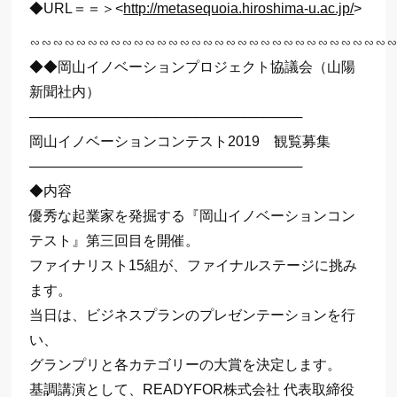
◆URL＝＝＞<
http://metasequoia.hiroshima-u.ac.jp/
>
∽∽∽∽∽∽∽∽∽∽∽∽∽∽∽∽∽∽∽∽∽∽∽∽∽∽∽∽∽∽∽
◆◆岡山イノベーションプロジェクト協議会（山陽
新聞社内）
────────────────────────────
岡山イノベーションコンテスト2019 観覧募集
────────────────────────────
◆内容
優秀な起業家を発掘する『岡山イノベーションコン
テスト』第三回目を開催。
ファイナリスト15組が、ファイナルステージに挑み
ます。
当日は、ビジネスプランのプレゼンテーションを行
い、
グランプリと各カテゴリーの大賞を決定します。
基調講演として、READYFOR株式会社 代表取締役