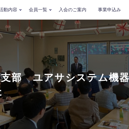
活動内容
会員一覧
入会のご案内
事業申込み
山支部 ユアサシステム機
た