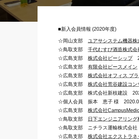
■新入会員情報 (2020年度)
☆岡山支部
ユアサシステム機器株
☆鳥取支部
千代むすび酒造株式会
☆広島支部
株式会社ビーシップ
2
☆広島支部
有限会社ピースメイン
☆広島支部
株式会社オフィス ブラ
☆広島支部
株式会社荒谷建設コン
☆広島支部 株式会社新枝建設 2020
☆個人会員 振本 恵子 様 
☆広島支部
株式会社CampusMedi
☆鳥取支部
日下エンジニアリング
☆鳥取支部 ニチラス運輸株式会社 2
☆広島支部
株式会社エクストラネ