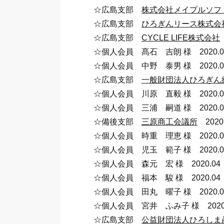
☆広島支部
株式会社メイプルソフ
☆広島支部
ひろぎんリース株式会
☆広島支部
CYCLE LIFE株式会社
☆個人会員 髙石 吉朗 様 
☆個人会員 中野 泰男 様 
☆広島支部
一般財団法人ひろぎん
☆個人会員 川原 直毅 様 
☆個人会員 三浦 嗣道 様 
☆備後支部
三原商工会議所
2020.
☆個人会員 時重 理恵 様 
☆個人会員 児玉 範子 様 
☆個人会員 森元 宏 様 2
☆個人会員 福本 駿 様 2
☆個人会員 田丸 曜子 様 
☆個人会員 宮井 ふみ子 様 
☆広島支部
公益財団法人ひろしま