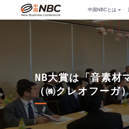
中国NBCとは
NB大賞は「音素
（㈱クレオフーガ