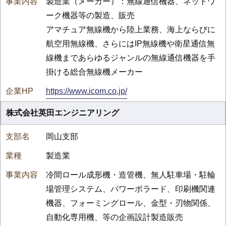
製造業（メーカー）：無線通信機器、ネットワ
ーク機器等の製造、販売
アマチュア無線機から陸上業務、海上ならびに
航空用無線機、さらにはIP無線機や衛星通信無
線機まであらゆるジャンルの無線通信機器を手
掛ける総合無線機メーカー
https://www.icom.co.jp/
株式会社英田エンジニアリング
岡山支部
製造業
冷間ロール成形機・造管機、無人駐車場・駐輪
場管理システム、パワーボラード、印刷機関連
機器、フォーミングロール、金型・刃物関係、
自動化専用機、等の企画設計製造販売