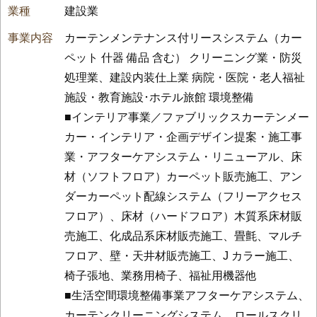
建設業
カーテンメンテナンス付リースシステム（カー
ペット 什器 備品 含む） クリーニング業・防災
処理業、建設内装仕上業 病院・医院・老人福祉
施設・教育施設･ホテル旅館 環境整備
■インテリア事業／ファブリックスカーテンメー
カー・インテリア・企画デザイン提案・施工事
業・アフターケアシステム・リニューアル、床
材（ソフトフロア）カーペット販売施工、アン
ダーカーペット配線システム（フリーアクセス
フロア）、床材（ハードフロア）木質系床材販
売施工、化成品系床材販売施工、畳氈、マルチ
フロア、壁・天井材販売施工、J カラー施工、
椅子張地、業務用椅子、福祉用機器他
■生活空間環境整備事業アフターケアシステム、
カーテンクリーニングシステム、ロールスクリ