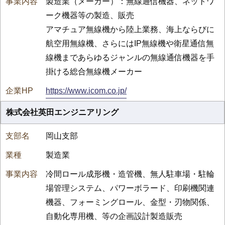
製造業（メーカー）：無線通信機器、ネットワ
ーク機器等の製造、販売
アマチュア無線機から陸上業務、海上ならびに
航空用無線機、さらにはIP無線機や衛星通信無
線機まであらゆるジャンルの無線通信機器を手
掛ける総合無線機メーカー
https://www.icom.co.jp/
株式会社英田エンジニアリング
岡山支部
製造業
冷間ロール成形機・造管機、無人駐車場・駐輪
場管理システム、パワーボラード、印刷機関連
機器、フォーミングロール、金型・刃物関係、
自動化専用機、等の企画設計製造販売