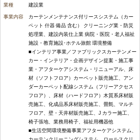
建設業
カーテンメンテナンス付リースシステム（カー
ペット 什器 備品 含む） クリーニング業・防災
処理業、建設内装仕上業 病院・医院・老人福祉
施設・教育施設･ホテル旅館 環境整備
■インテリア事業／ファブリックスカーテンメー
カー・インテリア・企画デザイン提案・施工事
業・アフターケアシステム・リニューアル、床
材（ソフトフロア）カーペット販売施工、アン
ダーカーペット配線システム（フリーアクセス
フロア）、床材（ハードフロア）木質系床材販
売施工、化成品系床材販売施工、畳氈、マルチ
フロア、壁・天井材販売施工、J カラー施工、
椅子張地、業務用椅子、福祉用機器他
■生活空間環境整備事業アフターケアシステム、
カーテンクリーニングシステム、ロールスクリ