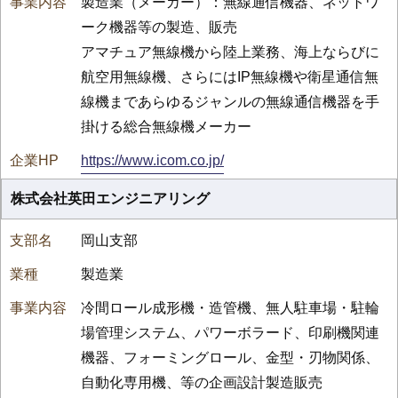
製造業（メーカー）：無線通信機器、ネットワ
ーク機器等の製造、販売
アマチュア無線機から陸上業務、海上ならびに
航空用無線機、さらにはIP無線機や衛星通信無
線機まであらゆるジャンルの無線通信機器を手
掛ける総合無線機メーカー
https://www.icom.co.jp/
株式会社英田エンジニアリング
岡山支部
製造業
冷間ロール成形機・造管機、無人駐車場・駐輪
場管理システム、パワーボラード、印刷機関連
機器、フォーミングロール、金型・刃物関係、
自動化専用機、等の企画設計製造販売