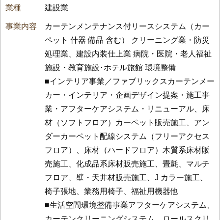
建設業
カーテンメンテナンス付リースシステム（カー
ペット 什器 備品 含む） クリーニング業・防災
処理業、建設内装仕上業 病院・医院・老人福祉
施設・教育施設･ホテル旅館 環境整備
■インテリア事業／ファブリックスカーテンメー
カー・インテリア・企画デザイン提案・施工事
業・アフターケアシステム・リニューアル、床
材（ソフトフロア）カーペット販売施工、アン
ダーカーペット配線システム（フリーアクセス
フロア）、床材（ハードフロア）木質系床材販
売施工、化成品系床材販売施工、畳氈、マルチ
フロア、壁・天井材販売施工、J カラー施工、
椅子張地、業務用椅子、福祉用機器他
■生活空間環境整備事業アフターケアシステム、
カーテンクリーニングシステム、ロールスクリ