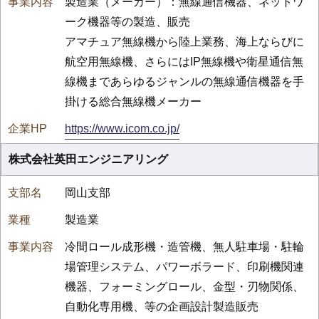
製造業（メーカー）：無線通信機器、ネットワ
ーク機器等の製造、販売
アマチュア無線機から陸上業務、海上ならびに
航空用無線機、さらにはIP無線機や衛星通信無
線機まであらゆるジャンルの無線通信機器を手
掛ける総合無線機メーカー
https://www.icom.co.jp/
株式会社英田エンジニアリング
岡山支部
製造業
冷間ロール成形機・造管機、無人駐車場・駐輪
場管理システム、パワーボラード、印刷機関連
機器、フォーミングロール、金型・刃物関係、
自動化専用機、等の企画設計製造販売