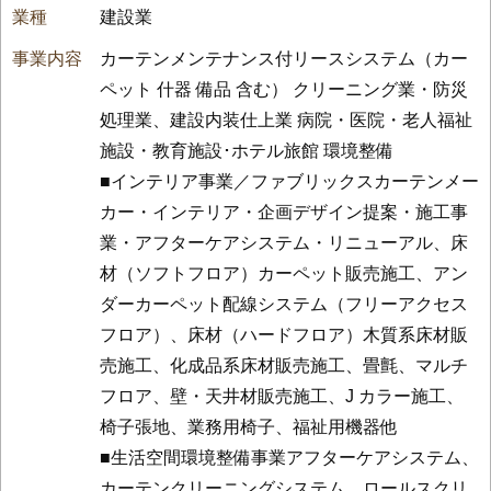
建設業
カーテンメンテナンス付リースシステム（カー
ペット 什器 備品 含む） クリーニング業・防災
処理業、建設内装仕上業 病院・医院・老人福祉
施設・教育施設･ホテル旅館 環境整備
■インテリア事業／ファブリックスカーテンメー
カー・インテリア・企画デザイン提案・施工事
業・アフターケアシステム・リニューアル、床
材（ソフトフロア）カーペット販売施工、アン
ダーカーペット配線システム（フリーアクセス
フロア）、床材（ハードフロア）木質系床材販
売施工、化成品系床材販売施工、畳氈、マルチ
フロア、壁・天井材販売施工、J カラー施工、
椅子張地、業務用椅子、福祉用機器他
■生活空間環境整備事業アフターケアシステム、
カーテンクリーニングシステム、ロールスクリ