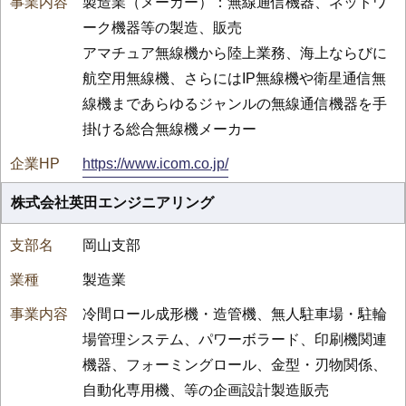
製造業（メーカー）：無線通信機器、ネットワ
ーク機器等の製造、販売
アマチュア無線機から陸上業務、海上ならびに
航空用無線機、さらにはIP無線機や衛星通信無
線機まであらゆるジャンルの無線通信機器を手
掛ける総合無線機メーカー
https://www.icom.co.jp/
株式会社英田エンジニアリング
岡山支部
製造業
冷間ロール成形機・造管機、無人駐車場・駐輪
場管理システム、パワーボラード、印刷機関連
機器、フォーミングロール、金型・刃物関係、
自動化専用機、等の企画設計製造販売