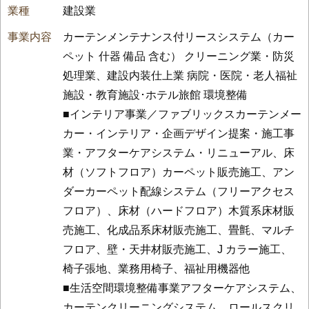
建設業
カーテンメンテナンス付リースシステム（カー
ペット 什器 備品 含む） クリーニング業・防災
処理業、建設内装仕上業 病院・医院・老人福祉
施設・教育施設･ホテル旅館 環境整備
■インテリア事業／ファブリックスカーテンメー
カー・インテリア・企画デザイン提案・施工事
業・アフターケアシステム・リニューアル、床
材（ソフトフロア）カーペット販売施工、アン
ダーカーペット配線システム（フリーアクセス
フロア）、床材（ハードフロア）木質系床材販
売施工、化成品系床材販売施工、畳氈、マルチ
フロア、壁・天井材販売施工、J カラー施工、
椅子張地、業務用椅子、福祉用機器他
■生活空間環境整備事業アフターケアシステム、
カーテンクリーニングシステム、ロールスクリ