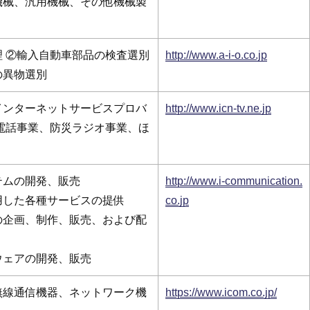
機械、汎用機械、その他機械製
 ②輸入自動車部品の検査選別
http://www.a-i-o.co.jp
の異物選別
インターネットサービスプロバ
http://www.icn-tv.ne.jp
電話事業、防災ラジオ事業、ほ
テムの開発、販売
http://www.i-communication.
用した各種サービスの提供
co.jp
の企画、制作、販売、および配
ウェアの開発、販売
無線通信機器、ネットワーク機
https://www.icom.co.jp/