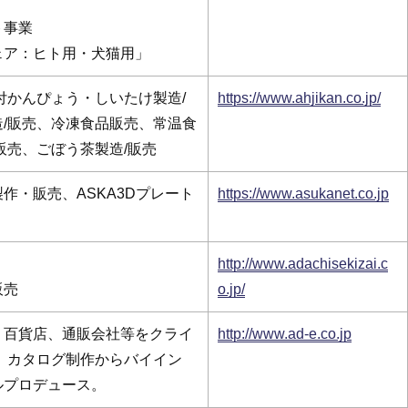
ト事業
ェア：ヒト用・犬猫用」
付かんぴょう・しいたけ製造/
https://www.ahjikan.co.jp/
/販売、冷凍食品販売、常温食
販売、ごぼう茶製造/販売
作・販売、ASKA3Dプレート
https://www.asukanet.co.jp
http://www.adachisekizai.c
販売
o.jp/
、百貨店、通販会社等をクライ
http://www.ad-e.co.jp
、カタログ制作からバイイン
ルプロデュース。