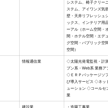
システム、椅子クリー
ステム、アイワンズ気
壁・天井リフレッシュ
ックス、インテリア用
ーアル（ホーム空間・
間・ホテル空間・エデ
グ空間・パブリック空
空間）
情報通信業
◇太陽光発電監視・計測
プン系・Web系 業務
◇ＥＲＰパッケージソ
び導入サービス ◇ネッ
ューション ◇コールセ
業
建設業
・造園工事業