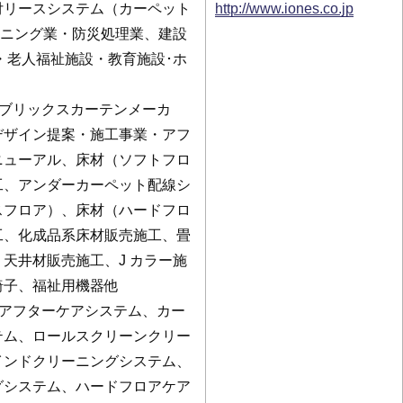
付リースシステム（カーペット
http://www.iones.co.jp
リーニング業・防災処理業、建設
・老人福祉施設・教育施設･ホ
ァブリックスカーテンメーカ
デザイン提案・施工事業・アフ
ニューアル、床材（ソフトフロ
工、アンダーカーペット配線シ
スフロア）、床材（ハードフロ
工、化成品系床材販売施工、畳
天井材販売施工、J カラー施
椅子、福祉用機器他
業アフターケアシステム、カー
テム、ロールスクリーンクリー
インドクリーニングシステム、
グシステム、ハードフロアケア