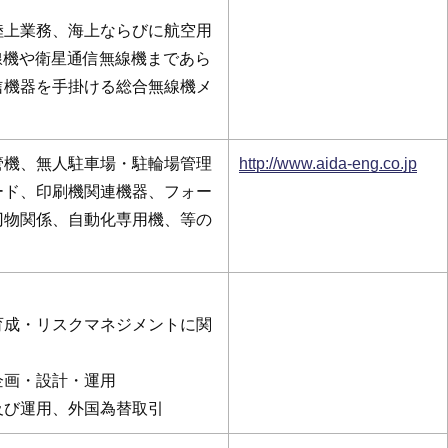
陸上業務、海上ならびに航空用
線機や衛星通信無線機まであら
信機器を手掛ける総合無線機メ
管機、無人駐車場・駐輪場管理
http://www.aida-eng.co.jp
ード、印刷機関連機器、フォー
刃物関係、自動化専用機、等の
育成・リスクマネジメントに関
企画・設計・運用
及び運用、外国為替取引