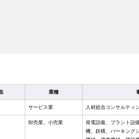
名
業種
サービス業
人材総合コンサルティ
卸売業、小売業
発電設備、プラント設
機、鉄構、パーキング